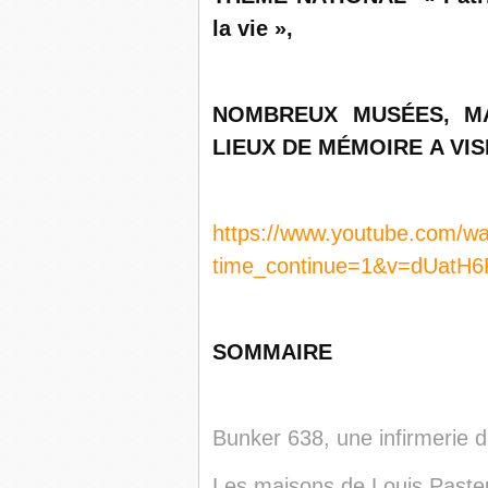
la vie »,
NOMBREUX MUSÉES, M
LIEUX DE
MÉMOIRE
A VIS
https://www.youtube.com/w
time_continue=1&v=dUatH6
SOMMAIRE
Bunker 638, une infirmerie
Les maisons de Louis Paste