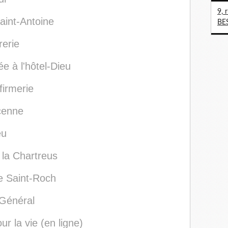
9, 
Saint-Antoine
BE
rerie
e à l'hôtel-Dieu
firmerie
icenne
eu
 la Chartreus
e Saint-Roch
l Général
our la vie (en ligne)