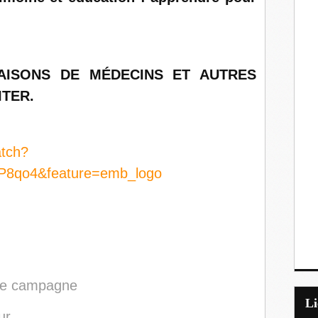
AISONS DE
MÉDECINS
ET AUTRES
ITER.
atch?
P8qo4&feature=emb_logo
 de campagne
L
ur