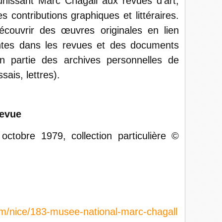
 unissant Marc Chagall aux revues d’art,
s contributions graphiques et littéraires.
couvrir des œuvres originales en lien
sentes dans les revues et des documents
 en partie des archives personnelles de
ssais, lettres).
Revue
 octobre 1979, collection particulière ©
om/nice/183-musee-national-marc-chagall