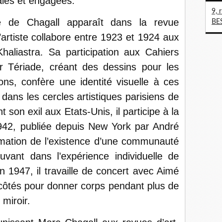
ales et engagées.
9, 
e de Chagall apparaît dans la revue
BE
artiste collabore entre 1923 et 1924 aux
haliastra. Sa participation aux Cahiers
ar Tériade, créant des dessins pour les
ions, confère une identité visuelle à ces
e dans les cercles artistiques parisiens de
 son exil aux Etats-Unis, il participe à la
942, publiée depuis New York par André
irmation de l’existence d’une communauté
ouvant dans l’expérience individuelle de
in 1947, il travaille de concert avec Aimé
côtés pour donner corps pendant plus de
 miroir.