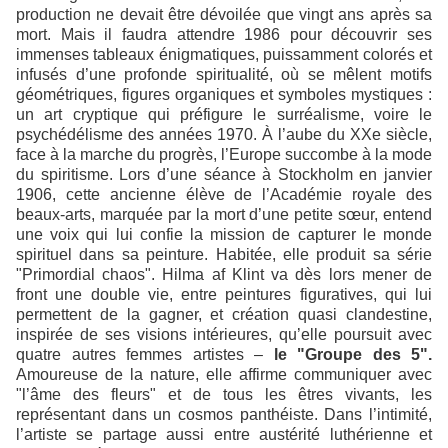
production ne devait être dévoilée que vingt ans après sa
mort. Mais il faudra attendre 1986 pour découvrir ses
immenses tableaux énigmatiques, puissamment colorés et
infusés d’une profonde spiritualité, où se mêlent motifs
géométriques, figures organiques et symboles mystiques :
un art cryptique qui préfigure le surréalisme, voire le
psychédélisme des années 1970. À l’aube du XXe siècle,
face à la marche du progrès, l’Europe succombe à la mode
du spiritisme. Lors d’une séance à Stockholm en janvier
1906, cette ancienne élève de l’Académie royale des
beaux-arts, marquée par la mort d’une petite sœur, entend
une voix qui lui confie la mission de capturer le monde
spirituel dans sa peinture. Habitée, elle produit sa série
"Primordial chaos". Hilma af Klint va dès lors mener de
front une double vie, entre peintures figuratives, qui lui
permettent de la gagner, et création quasi clandestine,
inspirée de ses visions intérieures, qu’elle poursuit avec
quatre autres femmes artistes –
le "Groupe des 5".
Amoureuse de la nature, elle affirme communiquer avec
"l’âme des fleurs" et de tous les êtres vivants, les
représentant dans un cosmos panthéiste. Dans l’intimité,
l’artiste se partage aussi entre austérité luthérienne et