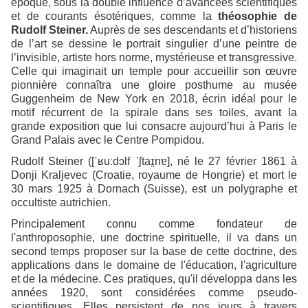
époque, sous la double influence d’avancées scientifiques
et de courants ésotériques, comme la
théosophie de
Rudolf Steiner.
Auprès de ses descendants et d’historiens
de l’art se dessine le portrait singulier d’une peintre de
l’invisible, artiste hors norme, mystérieuse et transgressive.
Celle qui imaginait un temple pour accueillir son œuvre
pionnière connaîtra une gloire posthume au musée
Guggenheim de New York en 2018, écrin idéal pour le
motif récurrent de la spirale dans ses toiles, avant la
grande exposition que lui consacre aujourd’hui à Paris le
Grand Palais avec le Centre Pompidou.
Rudolf Steiner ([ˈʁuːdɔlf ˈʃtaɪ̯nɐ], né le 27 février 1861 à
Donji Kraljevec (Croatie, royaume de Hongrie) et mort le
30 mars 1925 à Dornach (Suisse), est un polygraphe et
occultiste autrichien.
Principalement connu comme fondateur de
l'anthroposophie, une doctrine spirituelle, il va dans un
second temps proposer sur la base de cette doctrine, des
applications dans le domaine de l'éducation, l'agriculture
et de la médecine. Ces pratiques, qu'il développa dans les
années 1920, sont considérées comme pseudo-
scientifiques. Elles persistent de nos jours à travers