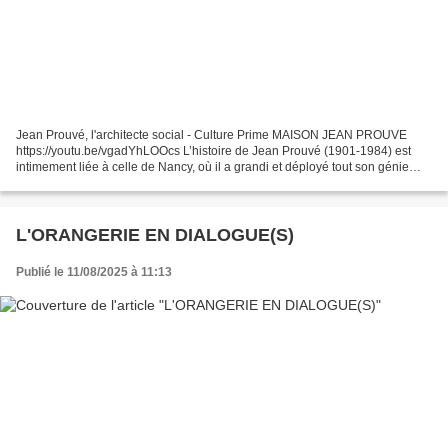
Jean Prouvé, l'architecte social - Culture Prime MAISON JEAN PROUVE
https://youtu.be/vgadYhLOOcs L’histoire de Jean Prouvé (1901-1984) est
intimement liée à celle de Nancy, où il a grandi et déployé tout son génie
constructeur. La maison Jean Prouvé fait...
L'ORANGERIE EN DIALOGUE(S)
Publié le 11/08/2025 à 11:13