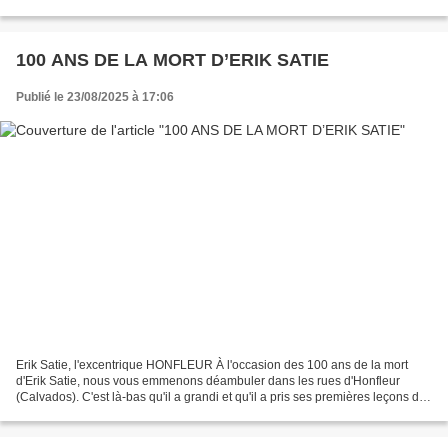
servir plus de cinquante recettes culturellement...
100 ANS DE LA MORT D’ERIK SATIE
Publié le 23/08/2025 à 17:06
Erik Satie, l'excentrique HONFLEUR À l'occasion des 100 ans de la mort
d'Erik Satie, nous vous emmenons déambuler dans les rues d'Honfleur
(Calvados). C'est là-bas qu'il a grandi et qu'il a pris ses premières leçons de
musique, auprès de l'organiste et...