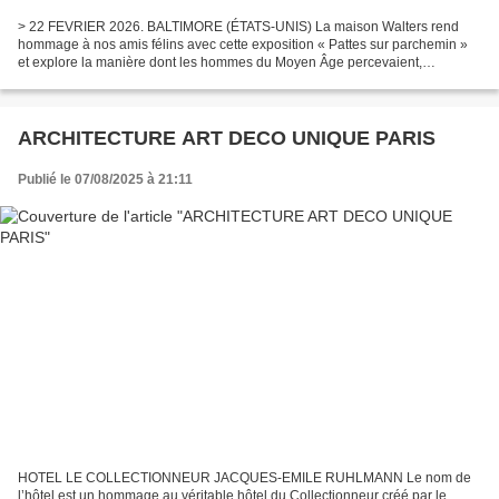
> 22 FEVRIER 2026. BALTIMORE (ÉTATS-UNIS) La maison Walters rend
hommage à nos amis félins avec cette exposition « Pattes sur parchemin »
et explore la manière dont les hommes du Moyen Âge percevaient,
interagissaient et admiraient les chats à travers...
ARCHITECTURE ART DECO UNIQUE PARIS
Publié le 07/08/2025 à 21:11
HOTEL LE COLLECTIONNEUR JACQUES-EMILE RUHLMANN Le nom de
l’hôtel est un hommage au véritable hôtel du Collectionneur créé par le