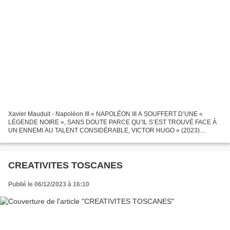
Xavier Mauduit - Napoléon III « NAPOLÉON III A SOUFFERT D’UNE «
LÉGENDE NOIRE », SANS DOUTE PARCE QU’IL S’EST TROUVÉ FACE À
UN ENNEMI AU TALENT CONSIDÉRABLE, VICTOR HUGO » (2023)
https://youtu.be/nlmL6O-XBzE À l’occasion de la sortie de sa biographie...
CREATIVITES TOSCANES
Publié le 06/12/2023 à 16:10