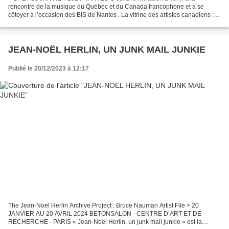
rencontre de la musique du Québec et du Canada francophone et à se
côtoyer à l’occasion des BIS de Nantes . La vitrine des artistes canadiens :
l’effervescence des musiques autochtones Natasha...
JEAN-NOËL HERLIN, UN JUNK MAIL JUNKIE
Publié le 20/12/2023 à 12:17
The Jean-Noël Herlin Archive Project : Bruce Nauman Artist File > 20
JANVIER AU 20 AVRIL 2024 BETONSALON - CENTRE D’ART ET DE
RECHERCHE - PARIS « Jean-Noël Herlin, un junk mail junkie » est la