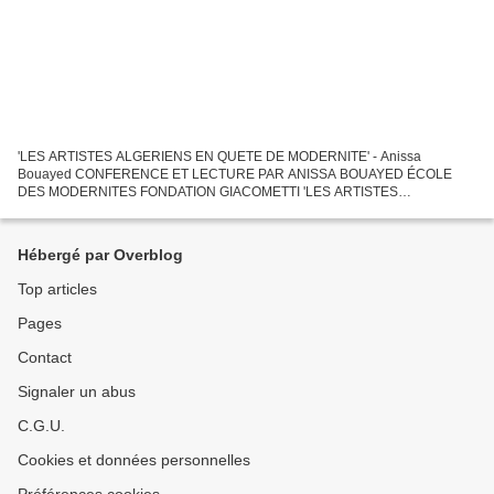
'LES ARTISTES ALGERIENS EN QUETE DE MODERNITE' - Anissa
Bouayed CONFERENCE ET LECTURE PAR ANISSA BOUAYED ÉCOLE
DES MODERNITES FONDATION GIACOMETTI 'LES ARTISTES
ALGERIENS EN QUETE DE MODERNITE' - Anissa Bouayed Le contexte
colonial a été déterminant dans...
Hébergé par Overblog
Top articles
Pages
Contact
Signaler un abus
C.G.U.
Cookies et données personnelles