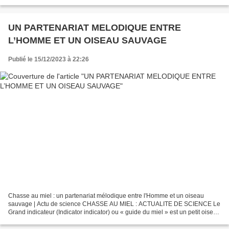
première exposition monographique consacrée à Jean-Noël Herlin,...
UN PARTENARIAT MELODIQUE ENTRE
L’HOMME ET UN OISEAU SAUVAGE
Publié le 15/12/2023 à 22:26
Chasse au miel : un partenariat mélodique entre l'Homme et un oiseau
sauvage | Actu de science CHASSE AU MIEL : ACTUALITE DE SCIENCE Le
Grand indicateur (Indicator indicator) ou « guide du miel » est un petit oiseau
africain au plumage banal. Il se distingue...