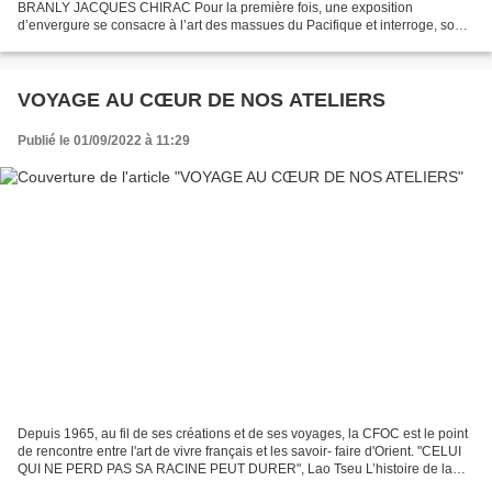
BRANLY JACQUES CHIRAC Pour la première fois, une exposition
d’envergure se consacre à l’art des massues du Pacifique et interroge, sous
le commissariat de Steven Hooper, les multiples facettes...
VOYAGE AU CŒUR DE NOS ATELIERS
Publié le 01/09/2022 à 11:29
Depuis 1965, au fil de ses créations et de ses voyages, la CFOC est le point
de rencontre entre l'art de vivre français et les savoir- faire d'Orient. "CELUI
QUI NE PERD PAS SA RACINE PEUT DURER", Lao Tseu L’histoire de la
CFOC commence dans les années...