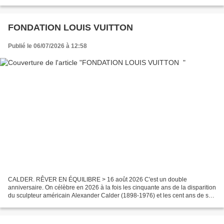
aux sens, le Hangar Y invite le public à...
FONDATION LOUIS VUITTON
Publié le 06/07/2026 à 12:58
CALDER. RÊVER EN ÉQUILIBRE > 16 août 2026 C'est un double
anniversaire. On célèbre en 2026 à la fois les cinquante ans de la disparition
du sculpteur américain Alexander Calder (1898-1976) et les cent ans de son
arrivée en France. L'exposition Calder....